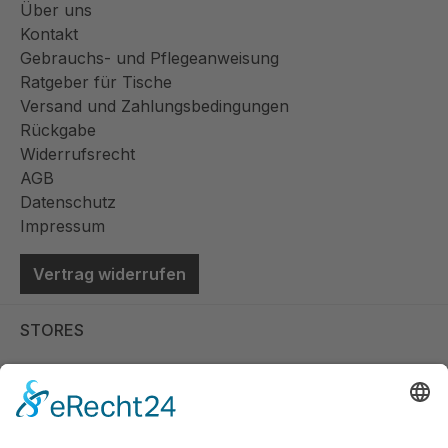
Über uns
Kontakt
Gebrauchs- und Pflegeanweisung
Ratgeber für Tische
Versand und Zahlungsbedingungen
Rückgabe
Widerrufsrecht
AGB
Datenschutz
Impressum
Vertrag widerrufen
STORES
Store Viernheim
Store Berlin
Handelspartner Köln