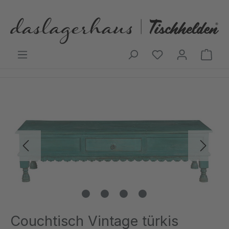
Zum Hauptinhalt springen
Ware
Bildergalerie überspringen
Couchtisch Vintage türkis