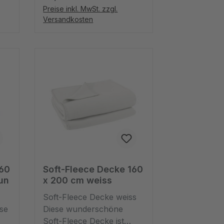
sich als Tagesdecke
Preise inkl. MwSt. zzgl.
ur
eignende Plaid ist lila, ja
Versandkosten
eher violett und sorgt in
Ihren vier Wänden für
ls
einen großen
e
kontrastreichen
Farbtupfer. Verwenden
r
Sie sie als Wohndecke
über der Couch oder als
ist
Bettdecke.- Feinwäsche
um
30°Grad (ohne
cke
Weichspüler)- nicht für
den Trockner geeignet
160
Soft-Fleece Decke 160
un
x 200 cm weiss
Soft-Fleece Decke weiss
se
Diese wunderschöne
Soft-Fleece Decke ist