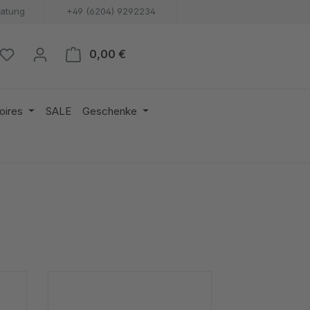
ratung
+49 (6204) 9292234
Warenkorb enthält 0 Positionen. 
0,00 €
oires
SALE
Geschenke