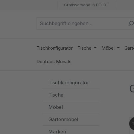
*
Gratisversand in DTLD
m Hauptinhalt springen
Zur Suche springen
Zur Hauptnavigation springen
Tischkonfigurator
Tische
Möbel
Gart
Deal des Monats
Tischkonfigurator
Tische
Möbel
Gartenmöbel
Marken