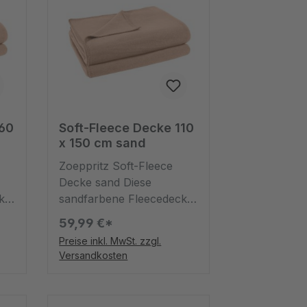
160
Soft-Fleece Decke 110
x 150 cm sand
Zoeppritz Soft-Fleece
Decke sand Diese
ke
sandfarbene Fleecedecke
ist ein kuscheliges
59,99 €*
Accessoire für Ihre
Preise inkl. MwSt. zzgl.
s
Wohnung, ob Sie sie als
Versandkosten
Tagesdecke oder zum
,
Einkuscheln verwenden,
ist dabei ganz egal. Der