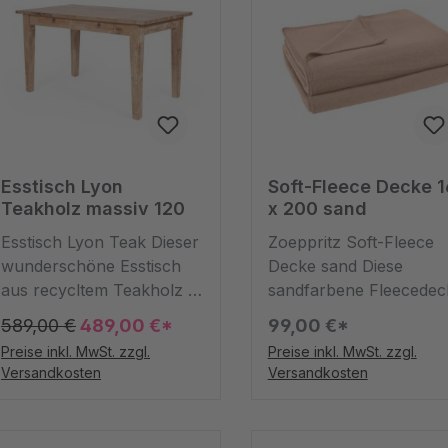
Esstisch Lyon
Soft-Fleece Decke 
Teakholz massiv 120
x 200 sand
Esstisch Lyon Teak Dieser
Zoeppritz Soft-Fleece
wunderschöne Esstisch
Decke sand Diese
aus recycltem Teakholz in
sandfarbene Fleecedec
den Maßen Breite 120cm,
ist ein kuscheliges
589,00 €
489,00 €*
99,00 €*
Höhe 78cm und Tiefe
Accessoire für Ihre
Preise inkl. MwSt. zzgl.
Preise inkl. MwSt. zzgl.
70cm sieht nicht nur aus
Wohnung, ob Sie sie al
Versandkosten
Versandkosten
wie ein Hingucker,
Tagesdecke oder zum
sondern ist es auch durch
Einkuscheln verwenden
seine unbehandelte
ist dabei ganz egal. Der