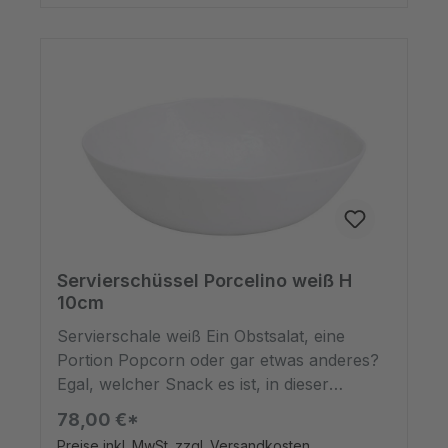
gewusst? Vor allem wenn Besuch ansteht
und man den Tisch einheitlich decken
möchte, dann geht das mit einfarbigen
Tassen und Tellern viel
einfacher.*spülmaschinenfest,
mikrowellengeeignet
Servierschüssel Porcelino weiß H
10cm
Servierschale weiß Ein Obstsalat, eine
Portion Popcorn oder gar etwas anderes?
Egal, welcher Snack es ist, in dieser
Schüssel aus Porzellan in weiß hat jedes
78,00 €*
leckere Lebensmittel Platz. Die
Preise inkl. MwSt. zzgl. Versandkosten