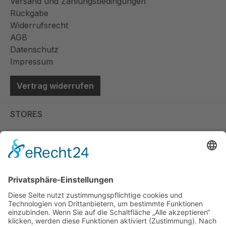
Versand und Zahlungsbedingungen
Blush-Rosa - für jeden Geschmack ist
Rückgabe
etwas dabei.Der goldene Griff verleiht jeder
Widerrufsrecht
Tasse einen Hauch von Luxus und eine
AGB
besondere Note. Er liegt angenehm in der
Datenschutz
Hand und verleiht Ihrem Kaffeegenuss eine
Impressum
königliche Note.
Vertrag widerrufen
STORES
Store Viernheim
Store Berlin
Handelspartner Köln
SICHERE BEZAHLUNG