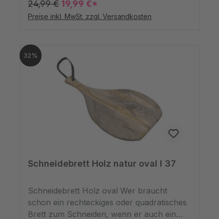
24,99 €
19,99 €*
ist genauso geformt und es schadet ihm
Preise inkl. MwSt. zzgl. Versandkosten
nicht, denn so kommt die Maserung der
diversen Harthölzer, aus denen es besteht,
noch besser zur Geltung. Das Küchenbrett
32%
lässt sich dank des Griffs tragen,
beispielsweise wenn Sie eine Käseplatte
darauf drapiert haben. Gleichzeitig lässt es
sich durch sein Lederband an einen Nagel
an der Wand in der Küche hängen. So
haben Sie genügend Platz zum Kochen.
Schneidebrett Holz natur oval l 37
Schneidebrett Holz oval Wer braucht
schon ein rechteckiges oder quadratisches
Brett zum Schneiden, wenn er auch ein