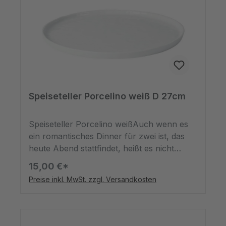
Speiseteller Porcelino weiß D 27cm
Speiseteller Porcelino weißAuch wenn es
ein romantisches Dinner für zwei ist, das
heute Abend stattfindet, heißt es nicht
unbedingt, dass das Geschirr besonders
15,00 €*
sein muss. Das Ambiente und die Deko
Preise inkl. MwSt. zzgl. Versandkosten
sprechen Bände, aber überzeugen tut das
Essen. Und wie geht das am Besten? Indem
Sie es auf einem unifarbenen Teller
Servieren! So können Sie die Deko besser