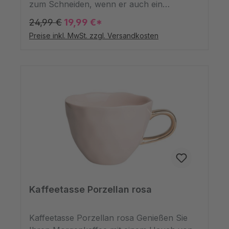
zum Schneiden, wenn er auch ein
rechteckiges haben kann? Dieses Holzbrett
24,99 €
19,99 €*
ist genauso geformt und es schadet ihm
Preise inkl. MwSt. zzgl. Versandkosten
nicht, denn so kommt die Maserung der
diversen Harthölzer, aus denen es besteht,
noch besser zur Geltung. Das Küchenbrett
lässt sich dank des Griffs tragen,
beispielsweise wenn Sie eine Käseplatte
darauf drapiert haben. Gleichzeitig lässt es
sich durch sein Lederband an einen Nagel
an der Wand in der Küche hängen. So
haben Sie genügend Platz zum Kochen.
Kaffeetasse Porzellan rosa
Kaffeetasse Porzellan rosa Genießen Sie