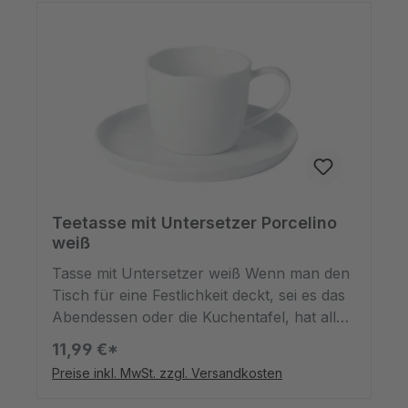
Salate jeglicher Art - auch für den Hunger
zwischendurch.*spülmaschinenfest,
mikrowellengeeignet
Teetasse mit Untersetzer Porcelino
weiß
Tasse mit Untersetzer weiß Wenn man den
Tisch für eine Festlichkeit deckt, sei es das
Abendessen oder die Kuchentafel, hat alles
seine Ordnung. Dazu gehört, dass selbst die
11,99 €*
Kaffee- oder Teetasse einen passenden
Preise inkl. MwSt. zzgl. Versandkosten
Untersetzer hat, damit das Tischtuch ja
nicht dreckig wird. Wenn gedeckt wird,