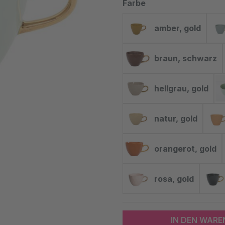
auswählen
Farbe
amber, gold
amber, gold
braun, schwarz
braun, schwa
hellgrau, gold
hellgrau, gold
natur, gold
natur, gold
orangerot, gold
orangerot, go
rosa, gold
rosa, gold
IN DEN WAR