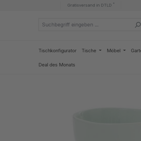
*
Gratisversand in DTLD
m Hauptinhalt springen
Zur Suche springen
Zur Hauptnavigation springen
Tischkonfigurator
Tische
Möbel
Gart
Deal des Monats
Bildergalerie überspringen