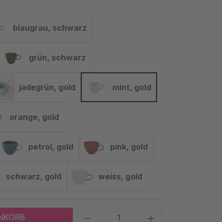
blaugrau, schwarz
blaugrau, schwarz
grün, schwarz
rz
grün, schwarz
jadegrün, gold
mint, gold
jadegrün, gold
mint, gold
orange, gold
orange, gold
petrol, gold
pink, gold
ld
petrol, gold
pink, gold
schwarz, gold
weiss, gold
schwarz, gold
weiss, gold
Produkt Anzahl: Gib den 
ENKORB