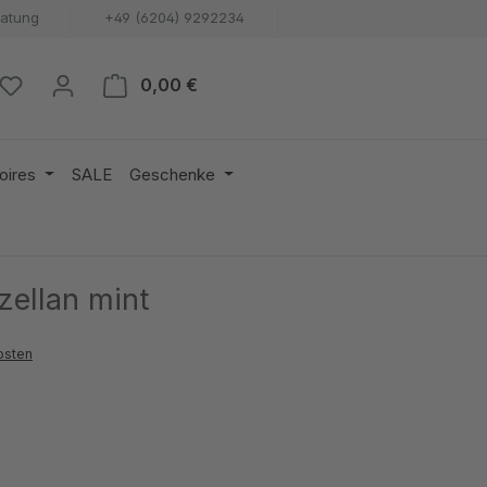
ratung
+49 (6204) 9292234
Warenkorb enthält 0 Positionen. 
0,00 €
oires
SALE
Geschenke
zellan mint
osten