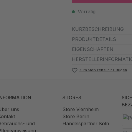
Vorrätig
KURZBESCHREIBUNG
PRODUKTDETAILS
EIGENSCHAFTEN
HERSTELLERINFORMATI
Zum Merkzettel hinzufügen
INFORMATION
STORES
SIC
BEZ
Über uns
Store Viernheim
Kontakt
Store Berlin
Gebrauchs- und
Handelspartner Köln
Pflegeanweisung