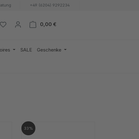
ratung
+49 (6204) 9292234
Warenkorb enthält 0 Positionen. 
0,00 €
oires
SALE
Geschenke
33%