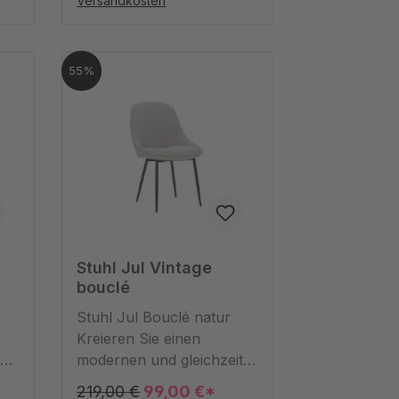
Versandkosten
ll
Aschenbecher aus Metall
Ihr Eigen nennen. So
ßig
können Sie ihn regelmäßig
55%
er
leeren und säubern. Wer
braucht schon
t
ausgefallene Modelle mit
nn
lustigen Sprüchen, wenn
en
er auch eins im zeitlosen
Design haben kann?
Stuhl Jul Vintage
bouclé
Stuhl Jul Bouclé natur
Kreieren Sie einen
modernen und gleichzeitig
absolut stylischen
219,00 €
99,00 €*