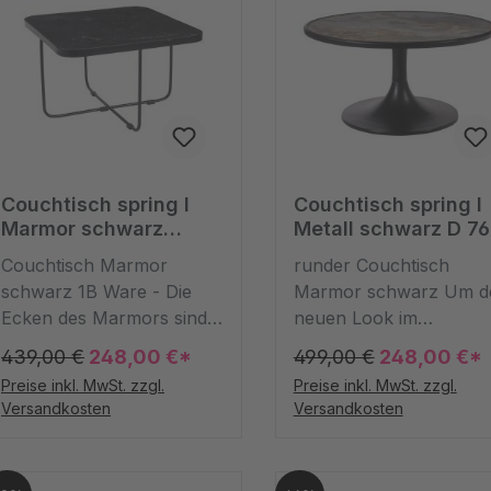
Couchtisch spring I
Couchtisch spring I
Marmor schwarz
Metall schwarz D 76
60*60 cm
cm
Couchtisch Marmor
runder Couchtisch
schwarz 1B Ware - Die
Marmor schwarz Um d
Ecken des Marmors sind
neuen Look im
nicht so sauber
Wohnzimmer zu
439,00 €
248,00 €*
499,00 €
248,00 €*
verschliffen/geschnittenD
vollenden, muss ein Ti
Preise inkl. MwSt. zzgl.
Preise inkl. MwSt. zzgl.
er stylische Couchtisch
her. Wie wäre es mit d
Versandkosten
Versandkosten
mit schwarzem Metallfuß
runden Modell aus
und einer schwarzen
Aluminium in Schwarz?
Platte aus Marmor fügt
Modern, minimalistisch