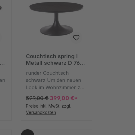
Couchtisch spring I
Metall schwarz D 76
cm
runder Couchtisch
en
schwarz Um den neuen
Look im Wohnzimmer zu
vollenden, muss ein Tisch
599,00 €
399,00 €*
sch
her. Wie wäre es mit dem
Preise inkl. MwSt. zzgl.
em
runden Modell aus
Versandkosten
Aluminium in Schwarz?
Modern, minimalistisch
und elegant zugleich zeigt