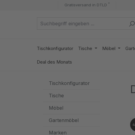
*
Gratisversand in DTLD
m Hauptinhalt springen
Zur Suche springen
Zur Hauptnavigation springen
Tischkonfigurator
Tische
Möbel
Gart
Deal des Monats
Tischkonfigurator
Tische
Möbel
Gartenmöbel
Marken