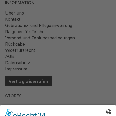
INFORMATION
Über uns
Kontakt
Gebrauchs- und Pflegeanweisung
Ratgeber für Tische
Versand und Zahlungsbedingungen
Rückgabe
Widerrufsrecht
AGB
Datenschutz
Impressum
Vertrag widerrufen
STORES
Store Viernheim
Store Berlin