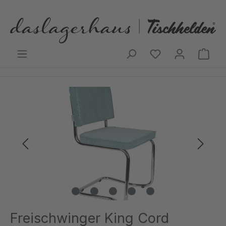
Zum Hauptinhalt springen
Ware
Bildergalerie überspringen
Freischwinger King Cord