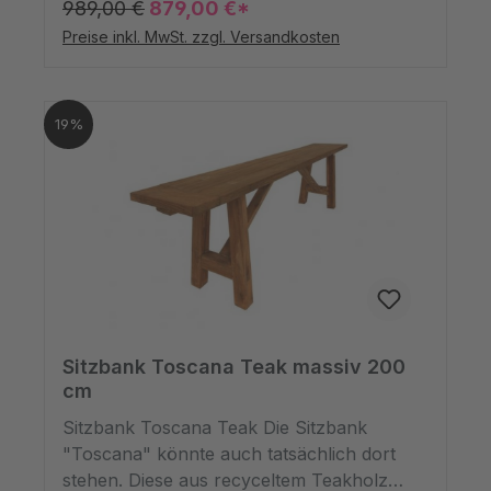
989,00 €
879,00 €*
seiner Naturfarbe daher, aber die
Preise inkl. MwSt. zzgl. Versandkosten
Oberfläche wurde geölt. Zudem hat das
Tischuntergestell, das als Set von uns
angeboten wird, hat getrennte
19%
Auflageplatten.
Sitzbank Toscana Teak massiv 200
cm
Sitzbank Toscana Teak Die Sitzbank
"Toscana" könnte auch tatsächlich dort
stehen. Diese aus recyceltem Teakholz