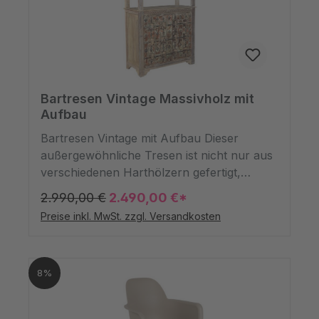
Farbtönen und Längen. Die natürliche
Textur und die ausgefallenen Farben
machen dieses Fell zu einem wahren
Blickfänger. Das Fell hat eine Breite von ca
60 cm und eine Wolllänge von 55-100mm.
Bartresen Vintage Massivholz mit
Aufbau
Bartresen Vintage mit Aufbau Dieser
außergewöhnliche Tresen ist nicht nur aus
verschiedenen Harthölzern gefertigt,
sondern besticht auch durch sein
2.990,00 €
2.490,00 €*
einzigartiges, nachhaltiges Design mit
Preise inkl. MwSt. zzgl. Versandkosten
zusätzlicher Überdachung.
Handgeschnitzte Ornamente zieren den
Sims, während symmetrisch angebrachte
8%
Metallbeschläge der Front eine charmante
Vintage-Optik mit unterschiedlichster
Restpatina verleihen.Dieser Stehtisch im