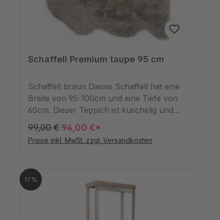
außergewöhnliche Kombination im
modernen Stil.
Schaffell Premium taupe 95 cm
Schaffell braun Dieses Schaffell hat eine
Breite von 95-100cm und eine Tiefe von
60cm. Dieser Teppich ist kuschelig und
dank der braunen Farbe ein kuscheliges
99,00 €
94,00 €*
Highlight. Im Gegensatz zu Lammfell ist
Preise inkl. MwSt. zzgl. Versandkosten
dieses hier von ausgewachsenen Schafen.
Es ist atmungskativ und
feuchtigkeitsregulierend, so dass in dem
17%
Raum, in den Sie den Teppich legen, keine
stickige Luft herrscht.Diese einzigartigen
Felle stammen von Neuseeländischen
Schafen und kommen in verschiedenen