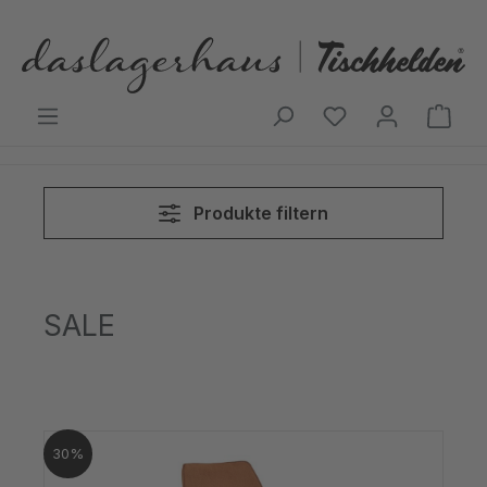
Zum Hauptinhalt springen
Ware
Produkte filtern
SALE
30%