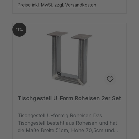
1,2cm. Die Oberfläche wurde geölt.
ein sehr robustes, witterungsbeständiges
Preise inkl. MwSt. zzgl. Versandkosten
und gleichzeitig sehr robustes Holz. Daher
kann man ihn auch im überdachten
Außenbereich als dekorativer Tisch
11%
hinstellen.Dieses Naturprodukt kann in
Maserung und Farbe vom Bild abweichen.
Tischgestell U-Form Roheisen 2er Set
Tischgestell U-förmig Roheisen Das
Tischgestell besteht aus Roheisen und hat
die Maße Breite 51cm, Höhe 70,5cm und
Tiefe 8-12cm. Das Stahl kommt zwar in