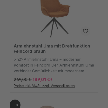
Armlehnstuhl Uma mit Drehfunktion
Feincord braun
>h2>Armlehnstuhl Uma – moderner
Komfort in Feincord Der Armlehnstuhl Uma
verbindet Gemütlichkeit mit modernem
Design. Der Bezug aus weichem Feincord
269,00 €
189,01 €*
setzt mit seiner feinen Struktur einen
Preise inkl. MwSt. zzgl. Versandkosten
wohnlichen Akzent, während die schlichte
Farbwahl in Beige oder Rost für eine
harmonische Integration in verschiedene
50%
Einrichtungsstile sorgt.Dank der