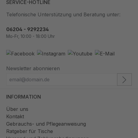
100% aus Polypropylen, einem sehr
SERVICE-HOTLINE
widerstandsfähigem und
Telefonische Unterstützung und Beratung unter:
wasserabweisendem Kunststoff. In
Kombination mit einem Gestell, aus dem vier
06204 - 9292234
Füße aus dem Massivholz Esche
Mo-Fr, 10:00 - 18:00 Uhr
entspringen, sieht er sehr skandinavisch
aus. Robustheit und Langlebigkeit, zwei
Dinge, die man nicht in allen Möbeln findet.
Aber bei diesem Stuhl ist das der Fall!
Newsletter abonnieren
INFORMATION
Über uns
Kontakt
Gebrauchs- und Pflegeanweisung
Ratgeber für Tische