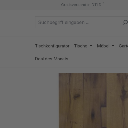
*
Gratisversand in DTLD
m Hauptinhalt springen
Zur Suche springen
Zur Hauptnavigation springen
Tischkonfigurator
Tische
Möbel
Gart
Deal des Monats
Bildergalerie überspringen