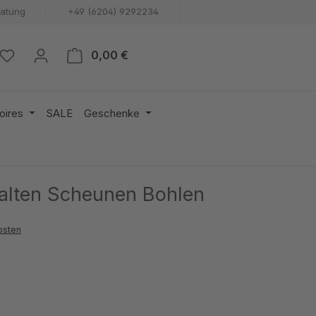
ratung
+49 (6204) 9292234
Warenkorb enthält 0 Positionen. 
0,00 €
oires
SALE
Geschenke
 alten Scheunen Bohlen
osten