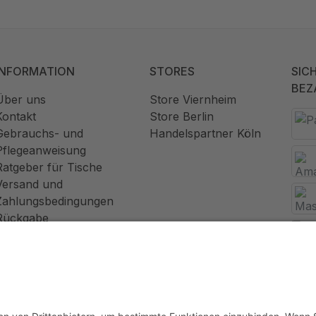
INFORMATION
STORES
SIC
BEZ
Über uns
Store Viernheim
Kontakt
Store Berlin
Gebrauchs- und
Handelspartner Köln
Pflegeanweisung
Ratgeber für Tische
Versand und
Zahlungsbedingungen
Rückgabe
Widerrufsrecht
AGB
Datenschutz
Impressum