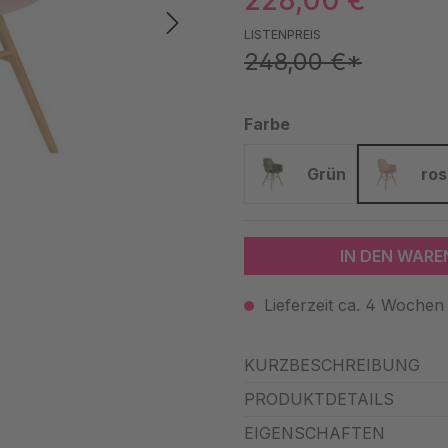
228,00 €
LISTENPREIS
248,00 €*
auswählen
Farbe
Grün
ros
Grün
rosa
IN DEN WAR
Lieferzeit ca. 4 Wochen
KURZBESCHREIBUNG
PRODUKTDETAILS
EIGENSCHAFTEN