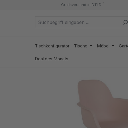
*
Gratisversand in DTLD
m Hauptinhalt springen
Zur Suche springen
Zur Hauptnavigation springen
Tischkonfigurator
Tische
Möbel
Gart
Deal des Monats
Bildergalerie überspringen