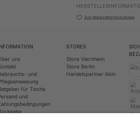
HERSTELLERINFORMATI
Zum Merkzettel hinzufügen
INFORMATION
STORES
SIC
BEZ
Über uns
Store Viernheim
Kontakt
Store Berlin
Gebrauchs- und
Handelspartner Köln
Pflegeanweisung
Ratgeber für Tische
Versand und
Zahlungsbedingungen
Rückgabe
Widerrufsrecht
AGB
Datenschutz