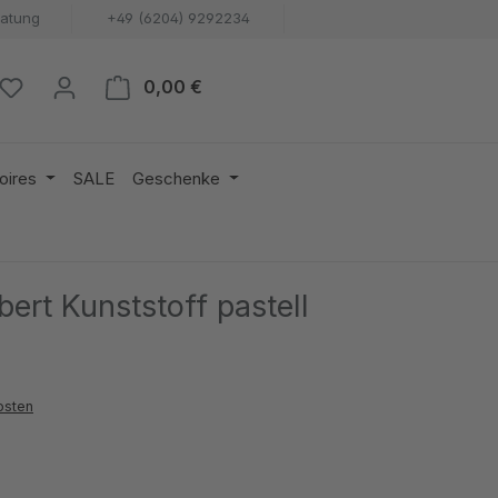
ratung
+49 (6204) 9292234
Warenkorb enthält 0 Positionen. 
0,00 €
oires
SALE
Geschenke
ert Kunststoff pastell
osten