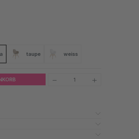
a
taupe
weiss
taupe
weiss
Produkt Anzahl: Gib den 
ENKORB