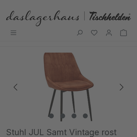
Zum Hauptinhalt springen
Ware
Bildergalerie überspringen
Stuhl JUL Samt Vintage rost