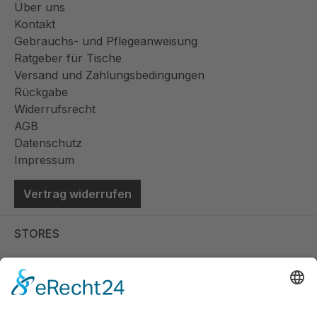
Über uns
Kontakt
Gebrauchs- und Pflegeanweisung
Ratgeber für Tische
Versand und Zahlungsbedingungen
Rückgabe
Widerrufsrecht
AGB
Datenschutz
Impressum
Vertrag widerrufen
STORES
Store Viernheim
Store Berlin
Handelspartner Köln