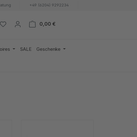
ratung
+49 (6204) 9292234
Warenkorb enthält 0 Positionen. 
0,00 €
oires
SALE
Geschenke