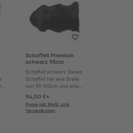
Schaffell Premium
schwarz 95cm
Schaffell schwarz Dieses
e
Schaffell hat eine Breite
ne
von 95-100cm und eine
Tiefe von 60cm. Dieser
94,00 €*
nd
Teppich ist kuschelig und
Preise inkl. MwSt. zzgl.
dank der schwarzen
Versandkosten
t.
Farbe ein kuscheliges
ell
Highlight. Im Gegensatz
zu Lammfell ist dieses hier