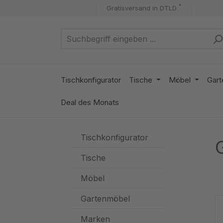
*
Gratisversand in DTLD
m Hauptinhalt springen
Zur Suche springen
Zur Hauptnavigation springen
Tischkonfigurator
Tische
Möbel
Gart
Deal des Monats
Tischkonfigurator
Tische
Möbel
Gartenmöbel
Marken