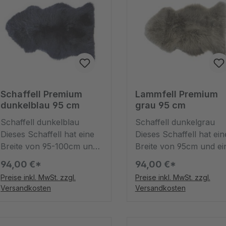
Schaffell Premium
Lammfell Premium
dunkelblau 95 cm
grau 95 cm
Schaffell dunkelblau
Schaffell dunkelgrau
Dieses Schaffell hat eine
Dieses Schaffell hat ein
Breite von 95-100cm und
Breite von 95cm und ei
eine Tiefe von 60cm.
Tiefe von 65cm. Dieser
94,00 €*
94,00 €*
Dieser Teppich ist
Teppich ist kuschelig u
Preise inkl. MwSt. zzgl.
Preise inkl. MwSt. zzgl.
kuschelig und dank der
dank der grauen Farbe
Versandkosten
Versandkosten
dunklen graublauen
ein kuscheliges Highligh
Farbe ein kuscheliges
Im Gegensatz zu Lammf
Highlight. Im Gegensatz
ist dieses hier von