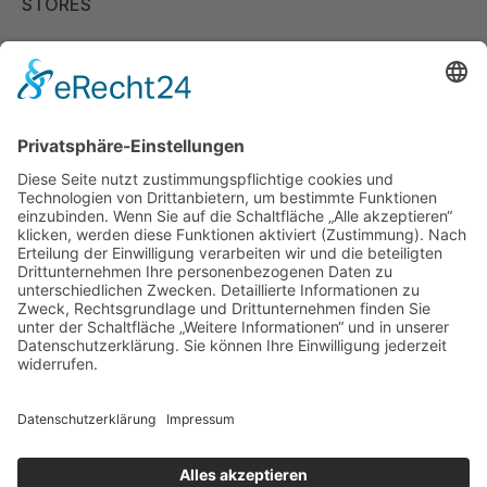
STORES
Store Viernheim
Store Berlin
Handelspartner Köln
SICHERE BEZAHLUNG
ZUVERLÄSSIGER VERSAND