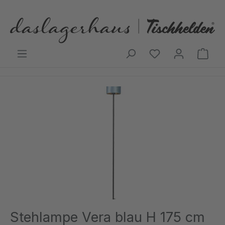
Zum Hauptinhalt springen
Ware
Bildergalerie überspringen
Stehlampe Vera blau H 175 cm