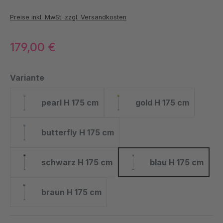
Preise inkl. MwSt. zzgl. Versandkosten
179,00 €
auswählen
Variante
pearl H 175 cm
gold H 175 cm
pearl H 175 cm
gold H 175 cm
butterfly H 175 cm
butterfly H 175 cm
schwarz H 175 cm
blau H 175 cm
schwarz H 175 cm
blau H 175 cm
braun H 175 cm
braun H 175 cm