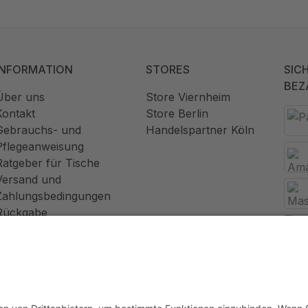
INFORMATION
STORES
SIC
BEZ
Über uns
Store Viernheim
Kontakt
Store Berlin
Gebrauchs- und
Handelspartner Köln
Pflegeanweisung
Ratgeber für Tische
Versand und
Zahlungsbedingungen
Rückgabe
Widerrufsrecht
AGB
Datenschutz
Impressum