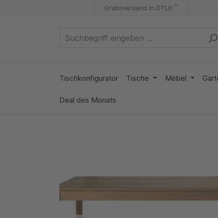
*
Gratisversand in DTLD
m Hauptinhalt springen
Zur Suche springen
Zur Hauptnavigation springen
Tischkonfigurator
Tische
Möbel
Gart
Deal des Monats
Bildergalerie überspringen