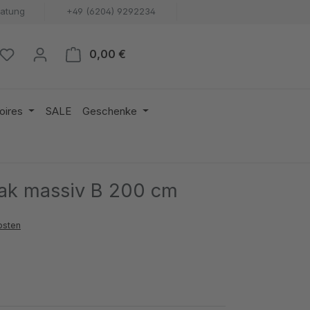
ratung
+49 (6204) 9292234
Warenkorb enthält 0 Positionen. 
0,00 €
oires
SALE
Geschenke
eak massiv B 200 cm
osten