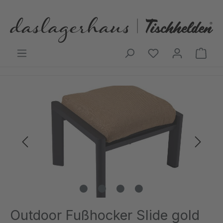
Zum Hauptinhalt springen
Ware
Bildergalerie überspringen
Outdoor Fußhocker Slide gold