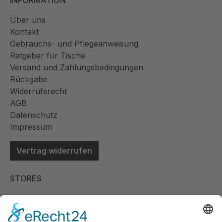
INFORMATION
Über uns
Kontakt
Gebrauchs- und Pflegeanweisung
Ratgeber für Tische
Versand und Zahlungsbedingungen
Rückgabe
Widerrufsrecht
AGB
Datenschutz
Impressum
Vertrag widerrufen
STORES
Store Viernheim
Store Berlin