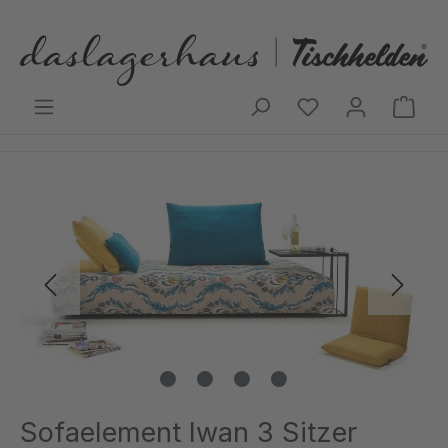
Zum Hauptinhalt springen
Ware
Bildergalerie überspringen
Sofaelement Iwan 3 Sitzer