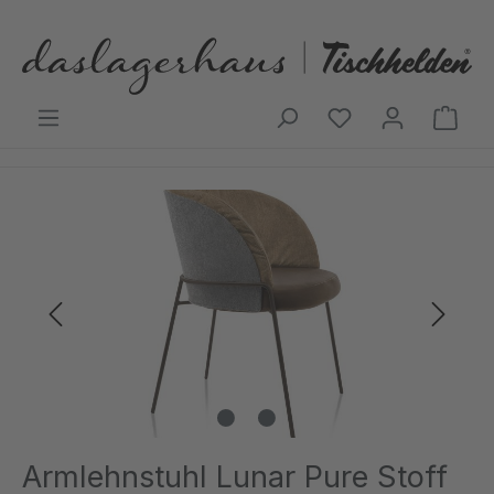
Zum Hauptinhalt springen
Ware
Bildergalerie überspringen
Armlehnstuhl Lunar Pure Stoff