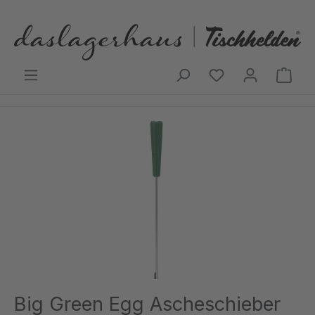
Zum Hauptinhalt springen
Ware
Bildergalerie überspringen
Big Green Egg Ascheschieber