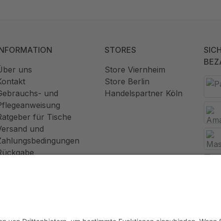
INFORMATION
STORES
SIC
BEZ
Über uns
Store Viernheim
Kontakt
Store Berlin
Gebrauchs- und
Handelspartner Köln
Pflegeanweisung
Ratgeber für Tische
Versand und
Zahlungsbedingungen
Rückgabe
Widerrufsrecht
AGB
Datenschutz
Impressum