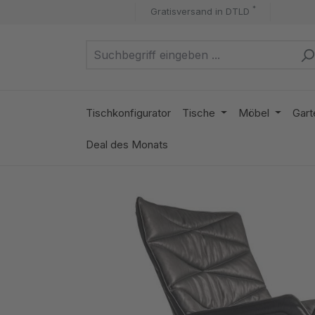
*
Gratisversand in DTLD
m Hauptinhalt springen
Zur Suche springen
Zur Hauptnavigation springen
Tischkonfigurator
Tische
Möbel
Gart
Deal des Monats
Bildergalerie überspringen