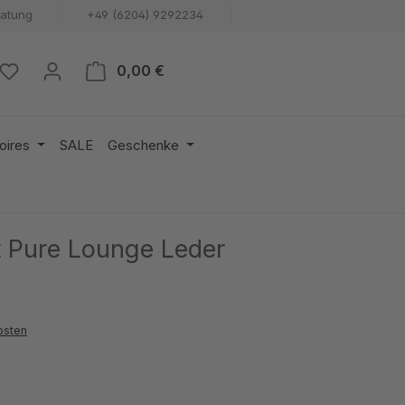
ratung
+49 (6204) 9292234
Warenkorb enthält 0 Positionen. 
0,00 €
oires
SALE
Geschenke
t Pure Lounge Leder
osten