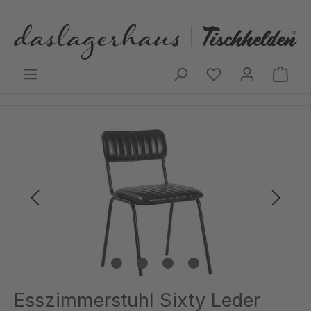
Zum Hauptinhalt springen
Ware
Bildergalerie überspringen
Esszimmerstuhl Sixty Leder