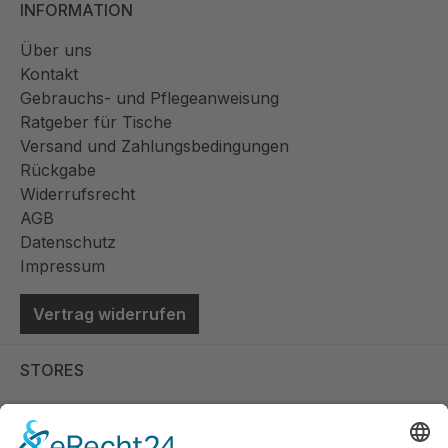
INFORMATION
Über uns
Kontakt
Gebrauchs- und Pflegeanweisung
Ratgeber für Tische
Versand und Zahlungsbedingungen
Rückgabe
Widerrufsrecht
AGB
Datenschutz
Impressum
Vertrag widerrufen
STORES
Store Viernheim
Store Berlin