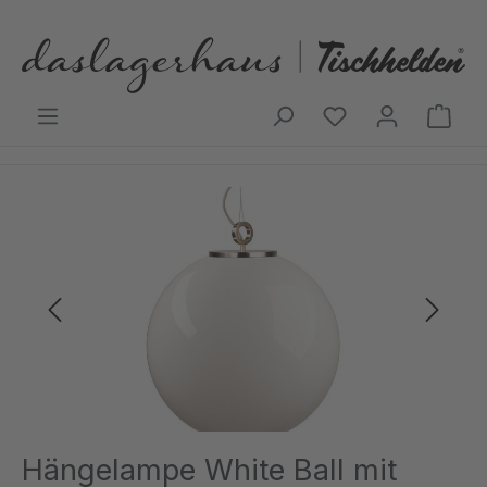
Zum Hauptinhalt springen
Ware
Bildergalerie überspringen
Hängelampe White Ball mit