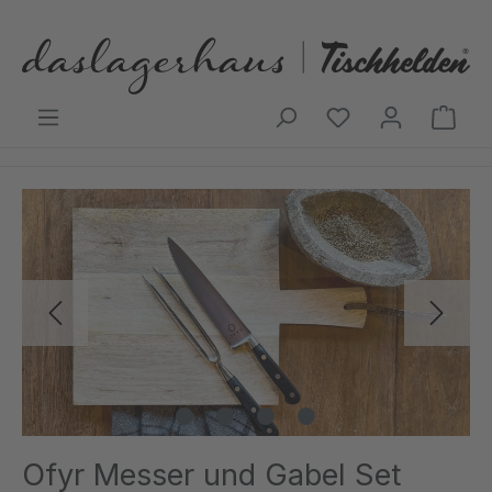
Zum Hauptinhalt springen
Ware
Bildergalerie überspringen
Ofyr Messer und Gabel Set