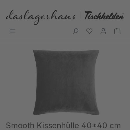
Zum Hauptinhalt springen
Ware
Bildergalerie überspringen
Smooth Kissenhülle 40*40 cm