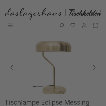
Zum Hauptinhalt springen
Ware
Bildergalerie überspringen
Tischlampe Eclipse Messing