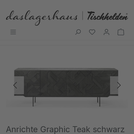
Zum Hauptinhalt springen
Ware
Bildergalerie überspringen
Anrichte Graphic Teak schwarz