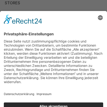
STORES
Store Viernheim
Store Berlin
Handelspartner Köln
SICHERE BEZAHLUNG
ZUVERLÄSSIGER VERSAND