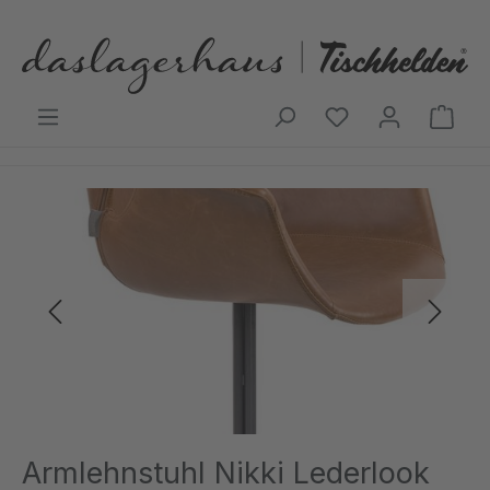
Zum Hauptinhalt springen
Ware
Bildergalerie überspringen
Armlehnstuhl Nikki Lederlook