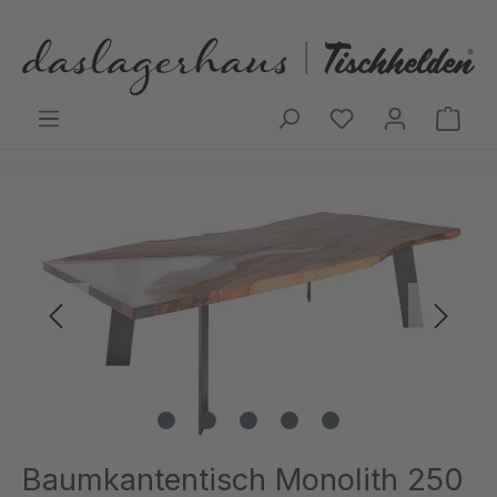
Zum Hauptinhalt springen
Ware
Bildergalerie überspringen
Baumkantentisch Monolith 250