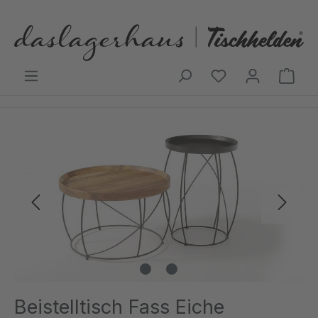
Zum Hauptinhalt springen
Ware
Bildergalerie überspringen
Beistelltisch Fass Eiche