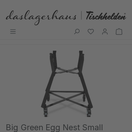
Zum Hauptinhalt springen
Ware
Bildergalerie überspringen
Big Green Egg Nest Small