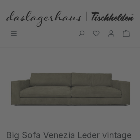
Zum Hauptinhalt springen
Ware
Bildergalerie überspringen
Big Sofa Venezia Leder vintage