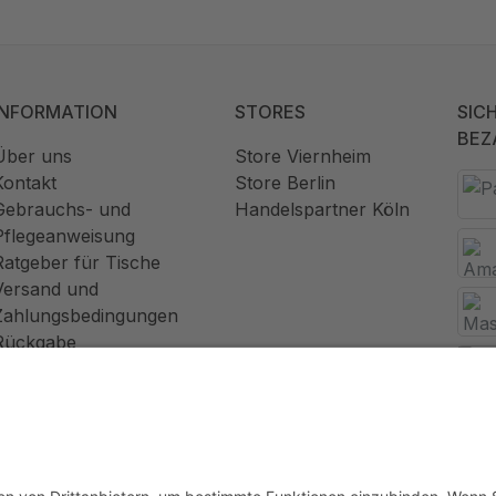
INFORMATION
STORES
SIC
BEZ
Über uns
Store Viernheim
Kontakt
Store Berlin
Gebrauchs- und
Handelspartner Köln
Pflegeanweisung
Ratgeber für Tische
Versand und
Zahlungsbedingungen
Rückgabe
Widerrufsrecht
AGB
Datenschutz
Impressum