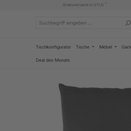
*
Gratisversand in DTLD
m Hauptinhalt springen
Zur Suche springen
Zur Hauptnavigation springen
Tischkonfigurator
Tische
Möbel
Gart
Deal des Monats
Bildergalerie überspringen