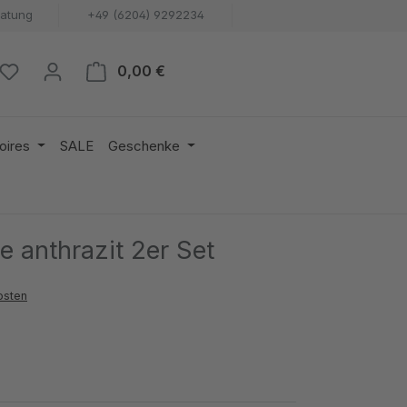
ratung
+49 (6204) 9292234
Warenkorb enthält 0 Positionen. 
0,00 €
oires
SALE
Geschenke
e anthrazit 2er Set
osten