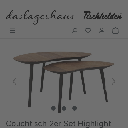
Zum Hauptinhalt springen
Ware
Bildergalerie überspringen
Couchtisch 2er Set Highlight