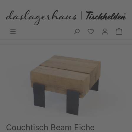
Zum Hauptinhalt springen
Ware
Bildergalerie überspringen
Couchtisch Beam Eiche