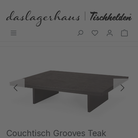
Zum Hauptinhalt springen
Ware
Bildergalerie überspringen
Couchtisch Grooves Teak