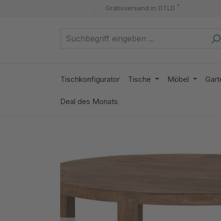
*
Gratisversand in DTLD
m Hauptinhalt springen
Zur Suche springen
Zur Hauptnavigation springen
Tischkonfigurator
Tische
Möbel
Gart
Deal des Monats
Bildergalerie überspringen