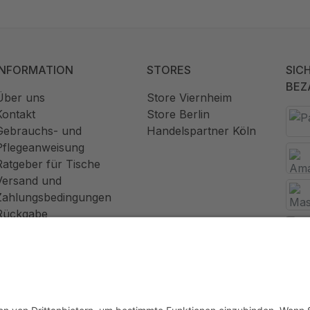
INFORMATION
STORES
SIC
BEZ
Über uns
Store Viernheim
Kontakt
Store Berlin
Gebrauchs- und
Handelspartner Köln
Pflegeanweisung
Ratgeber für Tische
Versand und
Zahlungsbedingungen
Rückgabe
Widerrufsrecht
AGB
Datenschutz
Impressum