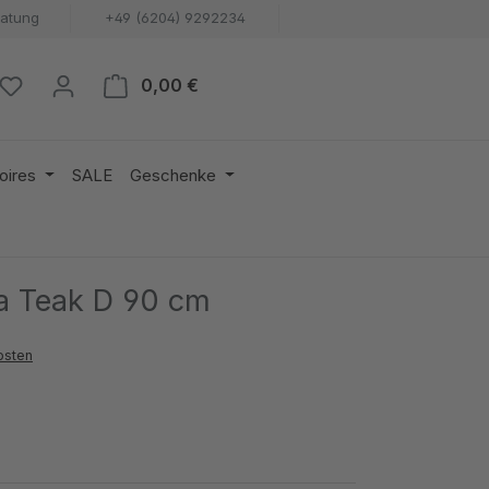
ratung
+49 (6204) 9292234
Warenkorb enthält 0 Positionen. 
0,00 €
oires
SALE
Geschenke
za Teak D 90 cm
osten