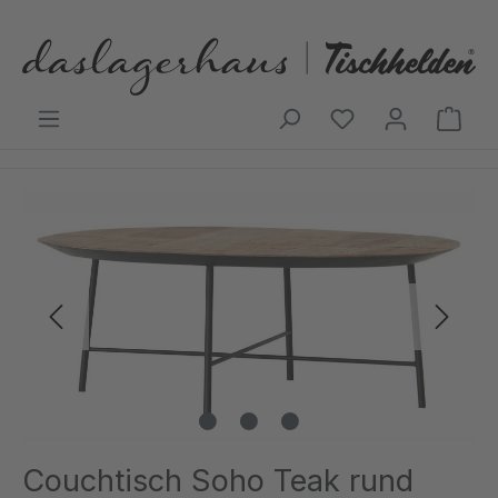
Zum Hauptinhalt springen
Ware
Bildergalerie überspringen
Couchtisch Soho Teak rund