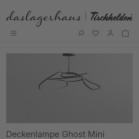
Zum Hauptinhalt springen
Ware
Bildergalerie überspringen
Deckenlampe Ghost Mini