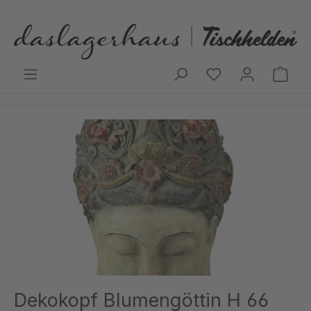
Zum Hauptinhalt springen
Ware
Bildergalerie überspringen
Dekokopf Blumengöttin H 66