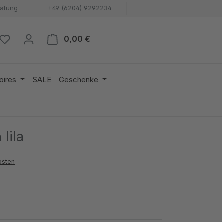
ratung
+49 (6204) 9292234
Warenkorb enthält 0 Positionen. 
0,00 €
oires
SALE
Geschenke
lila
osten