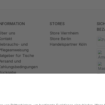
INFORMATION
STORES
SIC
BEZ
Über uns
Store Viernheim
Kontakt
Store Berlin
Gebrauchs- und
Handelspartner Köln
Pflegeanweisung
Ratgeber für Tische
Versand und
Zahlungsbedingungen
Rückgabe
Widerrufsrecht
AGB
Datenschutz
Impressum