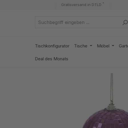
*
Gratisversand in DTLD
m Hauptinhalt springen
Zur Suche springen
Zur Hauptnavigation springen
Tischkonfigurator
Tische
Möbel
Gart
Deal des Monats
Bildergalerie überspringen