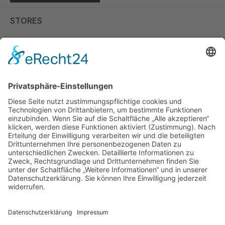
STORES
Store Viernheim
Store Berlin
Handelspartner Köln
SICHERE BEZAHLUNG
ZUVERLÄSSIGER VERSAND