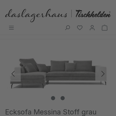
Zum Hauptinhalt springen
Ware
Bildergalerie überspringen
Ecksofa Messina Stoff grau