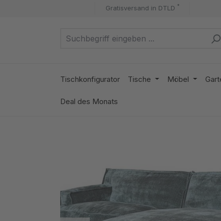
*
Gratisversand in DTLD
m Hauptinhalt springen
Zur Suche springen
Zur Hauptnavigation springen
Tischkonfigurator
Tische
Möbel
Gart
Deal des Monats
Bildergalerie überspringen