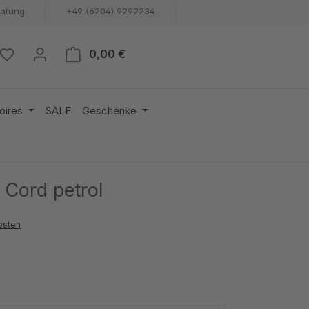
ratung
+49 (6204) 9292234
Warenkorb enthält 0 Positionen. 
0,00 €
oires
SALE
Geschenke
 Cord petrol
osten