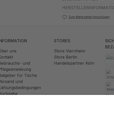
HERSTELLERINFORMATI
Zum Merkzettel hinzufügen
INFORMATION
STORES
SIC
BEZ
Über uns
Store Viernheim
Kontakt
Store Berlin
Gebrauchs- und
Handelspartner Köln
Pflegeanweisung
Ratgeber für Tische
Versand und
Zahlungsbedingungen
Rückgabe
Widerrufsrecht
AGB
Datenschutz