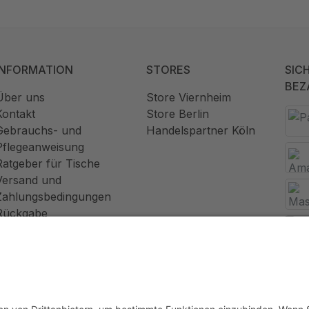
INFORMATION
STORES
SIC
BEZ
Über uns
Store Viernheim
Kontakt
Store Berlin
Gebrauchs- und
Handelspartner Köln
Pflegeanweisung
Ratgeber für Tische
Versand und
Zahlungsbedingungen
Rückgabe
Widerrufsrecht
AGB
Datenschutz
Impressum