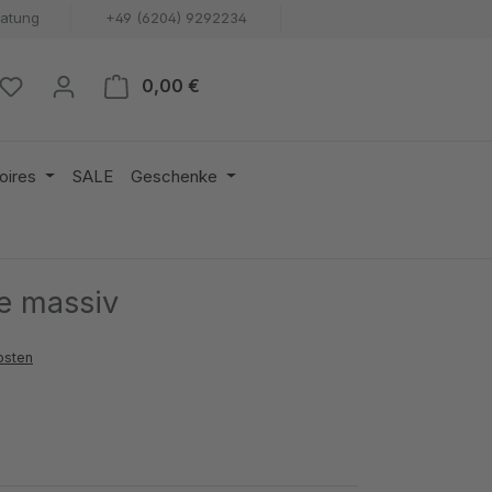
ratung
+49 (6204) 9292234
Warenkorb enthält 0 Positionen. 
0,00 €
oires
SALE
Geschenke
he massiv
osten