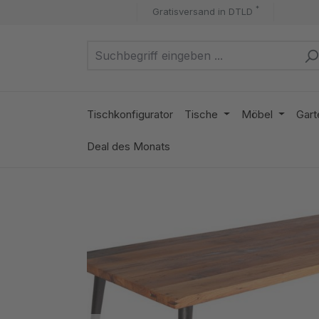
*
Gratisversand in DTLD
m Hauptinhalt springen
Zur Suche springen
Zur Hauptnavigation springen
Tischkonfigurator
Tische
Möbel
Gart
Deal des Monats
Bildergalerie überspringen