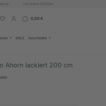
ratung
+49 (6204) 9292234
Warenkorb enthält 0 Positionen. 
0,00 €
oires
SALE
Geschenke
o Ahorn lackiert 200 cm
osten