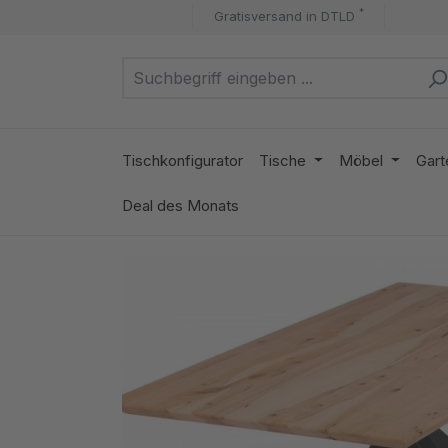
*
Gratisversand in DTLD
m Hauptinhalt springen
Zur Suche springen
Zur Hauptnavigation springen
Tischkonfigurator
Tische
Möbel
Gart
Deal des Monats
Bildergalerie überspringen