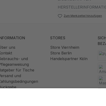
HERSTELLERINFORMATI
Zum Merkzettel hinzufügen
INFORMATION
STORES
SIC
BEZ
Über uns
Store Viernheim
Kontakt
Store Berlin
Gebrauchs- und
Handelspartner Köln
Pflegeanweisung
Ratgeber für Tische
Versand und
Zahlungsbedingungen
Rückgabe
Widerrufsrecht
AGB
Datenschutz