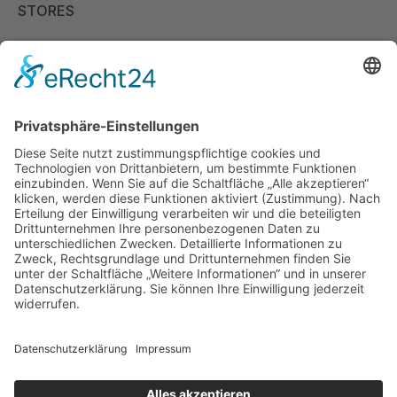
STORES
Store Viernheim
Store Berlin
Handelspartner Köln
SICHERE BEZAHLUNG
ZUVERLÄSSIGER VERSAND