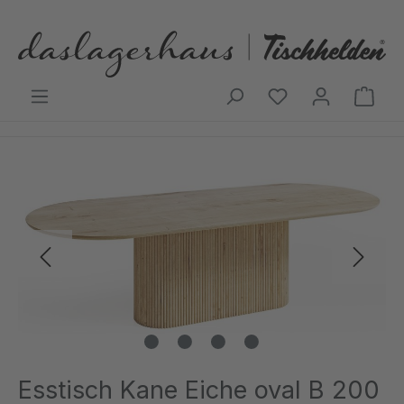
Zum Hauptinhalt springen
Ware
Bildergalerie überspringen
Esstisch Kane Eiche oval B 200