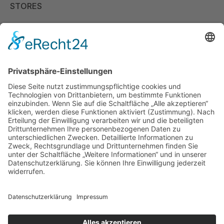
STORES
Store Viernheim
Store Berlin
Handelspartner Köln
SICHERE BEZAHLUNG
ZUVERLÄSSIGER VERSAND