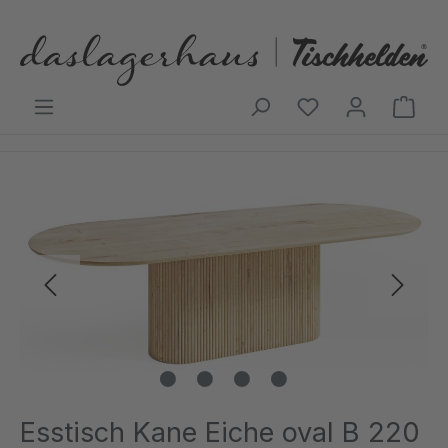
Zum Hauptinhalt springen
Ware
Bildergalerie überspringen
Esstisch Kane Eiche oval B 220