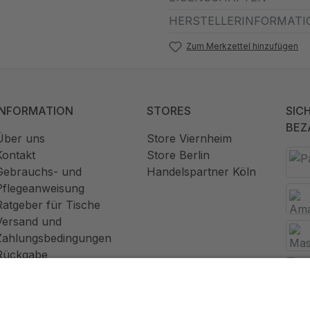
HERSTELLERINFORMATI
Zum Merkzettel hinzufügen
INFORMATION
STORES
SIC
BEZ
Über uns
Store Viernheim
Kontakt
Store Berlin
Gebrauchs- und
Handelspartner Köln
Pflegeanweisung
Ratgeber für Tische
Versand und
Zahlungsbedingungen
Rückgabe
Widerrufsrecht
AGB
Datenschutz