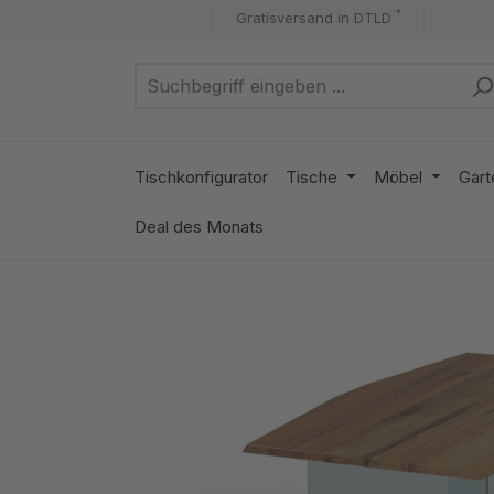
*
Gratisversand in DTLD
m Hauptinhalt springen
Zur Suche springen
Zur Hauptnavigation springen
Tischkonfigurator
Tische
Möbel
Gart
Deal des Monats
Bildergalerie überspringen