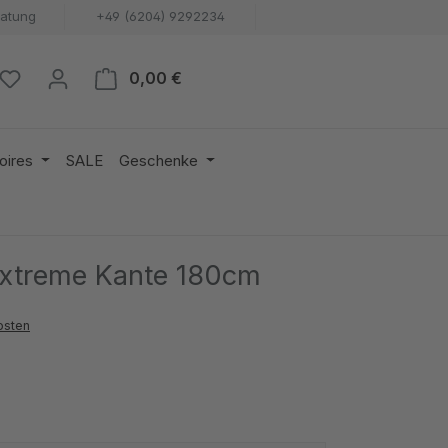
ratung
+49 (6204) 9292234
Warenkorb enthält 0 Positionen. 
0,00 €
oires
SALE
Geschenke
 extreme Kante 180cm
osten