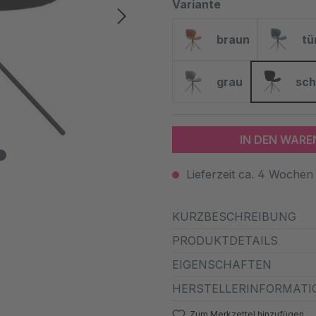
auswählen
Variante
braun
tü
braun
tür
grau
sc
grau
sc
IN DEN WAR
Lieferzeit ca. 4 Wochen
KURZBESCHREIBUNG
PRODUKTDETAILS
EIGENSCHAFTEN
HERSTELLERINFORMATI
Zum Merkzettel hinzufügen