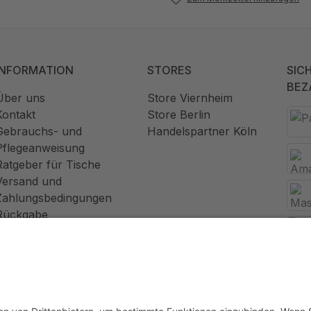
INFORMATION
STORES
SIC
BEZ
Über uns
Store Viernheim
Kontakt
Store Berlin
Gebrauchs- und
Handelspartner Köln
Pflegeanweisung
Ratgeber für Tische
Versand und
Zahlungsbedingungen
Rückgabe
Widerrufsrecht
AGB
Datenschutz
Impressum