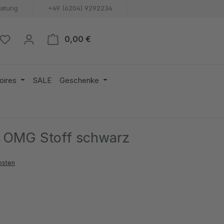
ratung
+49 (6204) 9292234
Warenkorb enthält 0 Positionen. 
0,00 €
oires
SALE
Geschenke
 OMG Stoff schwarz
osten