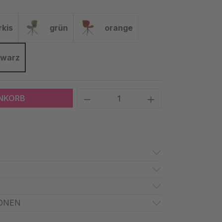
rkis
grün
orange
kis
grün
orange
hwarz
hwarz
Produkt Anzahl: Gib den 
ENKORB
ONEN