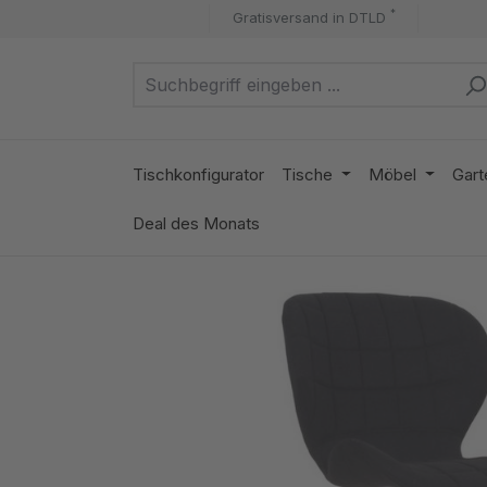
*
Gratisversand in DTLD
m Hauptinhalt springen
Zur Suche springen
Zur Hauptnavigation springen
Tischkonfigurator
Tische
Möbel
Gart
Deal des Monats
Bildergalerie überspringen