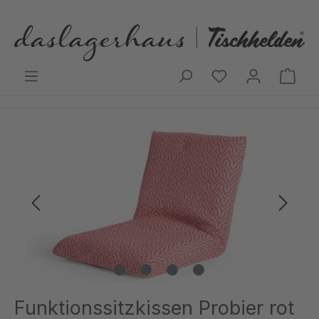
Zum Hauptinhalt springen
Ware
Bildergalerie überspringen
Funktionssitzkissen Probier rot