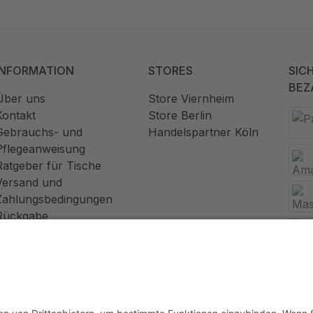
INFORMATION
STORES
SIC
BEZ
Über uns
Store Viernheim
Kontakt
Store Berlin
Gebrauchs- und
Handelspartner Köln
Pflegeanweisung
Ratgeber für Tische
Versand und
Zahlungsbedingungen
Rückgabe
Widerrufsrecht
AGB
Datenschutz
Impressum