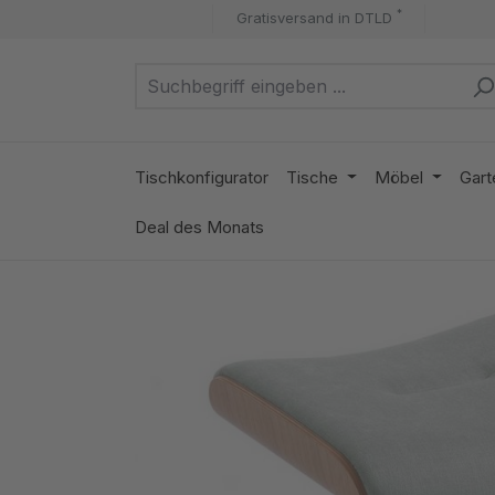
*
Gratisversand in DTLD
m Hauptinhalt springen
Zur Suche springen
Zur Hauptnavigation springen
Tischkonfigurator
Tische
Möbel
Gart
Deal des Monats
Bildergalerie überspringen