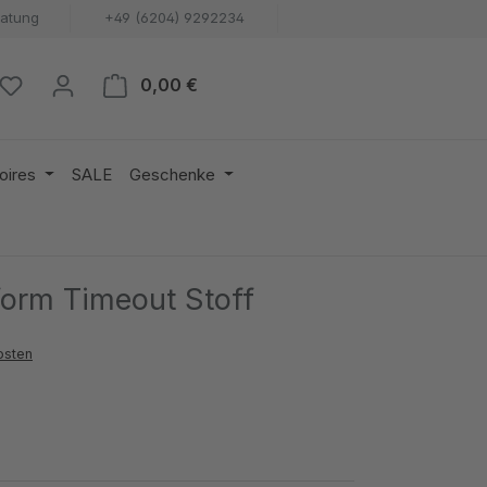
ratung
+49 (6204) 9292234
Warenkorb enthält 0 Positionen. 
0,00 €
oires
SALE
Geschenke
orm Timeout Stoff
osten