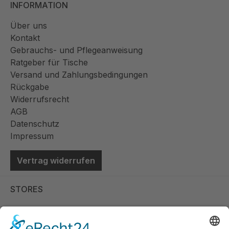
INFORMATION
Über uns
Kontakt
Gebrauchs- und Pflegeanweisung
Ratgeber für Tische
Versand und Zahlungsbedingungen
Rückgabe
Widerrufsrecht
AGB
Datenschutz
Impressum
Vertrag widerrufen
STORES
Store Viernheim
Store Berlin